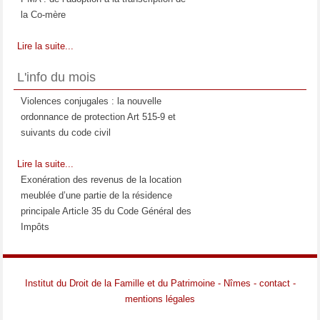
la Co-mère
Lire la suite...
La prestation compensatoire : Moment et
L'info du mois
étendue de son appréciation
Violences conjugales : la nouvelle
Lire la suite...
ordonnance de protection Art 515-9 et
Les relations entre l'enfant et la
suivants du code civil
compagne de la mère
Lire la suite...
Lire la suite...
Exonération des revenus de la location
meublée d’une partie de la résidence
principale Article 35 du Code Général des
Impôts
Lire la suite...
Contraception des mineures Loi n°2019-
Institut du Droit de la Famille et du Patrimoine - Nîmes - contact -
1446 du 24 décembre 2019 de
mentions légales
financement de la sécurité sociale pour