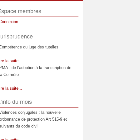
Espace membres
Connexion
Jurisprudence
Compétence du juge des tutelles
ire la suite...
PMA : de l’adoption à la transcription de
la Co-mère
ire la suite...
La prestation compensatoire : Moment et
'info du mois
étendue de son appréciation
Violences conjugales : la nouvelle
ire la suite...
ordonnance de protection Art 515-9 et
Les relations entre l'enfant et la
suivants du code civil
compagne de la mère
ire la suite...