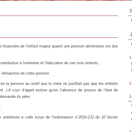
e financière de l’enfant majeur quand une pension alimentaire est due
L
ontribution à l’entretien et l’éducation de ses trois enfants.
n rétroactive de cette pension.
L
ime la pension au motif que la mère ne justifiait pas que les enfants
ent. LA cour d’appel estime qu’en l’absence de preuve de l’état de
L
 la demande du père.
:
L
n antérieure à celle issue de l’ordonnance n°2016-131 du 10 février
L