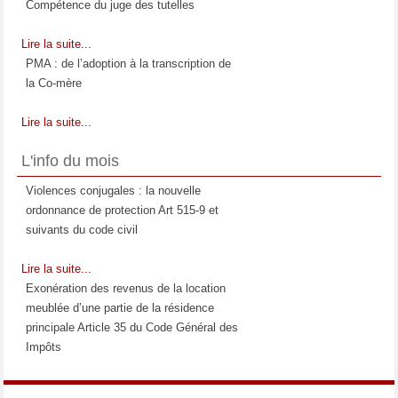
Compétence du juge des tutelles
Lire la suite...
PMA : de l’adoption à la transcription de
la Co-mère
Lire la suite...
La prestation compensatoire : Moment et
L'info du mois
étendue de son appréciation
Violences conjugales : la nouvelle
Lire la suite...
ordonnance de protection Art 515-9 et
Les relations entre l'enfant et la
suivants du code civil
compagne de la mère
Lire la suite...
Lire la suite...
Exonération des revenus de la location
meublée d’une partie de la résidence
principale Article 35 du Code Général des
Impôts
Lire la suite...