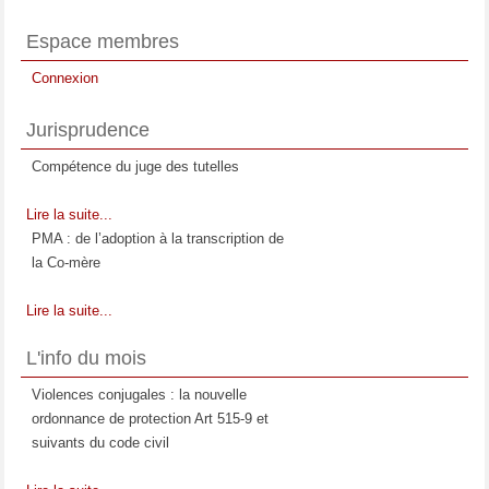
Espace membres
Connexion
Jurisprudence
Compétence du juge des tutelles
Lire la suite...
PMA : de l’adoption à la transcription de
la Co-mère
Lire la suite...
La prestation compensatoire : Moment et
L'info du mois
étendue de son appréciation
Violences conjugales : la nouvelle
Lire la suite...
ordonnance de protection Art 515-9 et
Les relations entre l'enfant et la
suivants du code civil
compagne de la mère