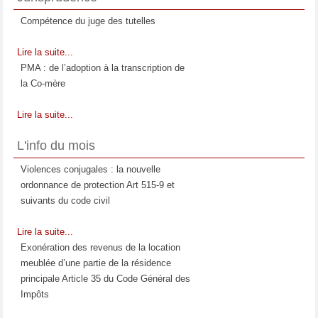
Compétence du juge des tutelles
Lire la suite...
PMA : de l’adoption à la transcription de
la Co-mère
Lire la suite...
La prestation compensatoire : Moment et
L'info du mois
étendue de son appréciation
Violences conjugales : la nouvelle
Lire la suite...
ordonnance de protection Art 515-9 et
Les relations entre l'enfant et la
suivants du code civil
compagne de la mère
Lire la suite...
Lire la suite...
Exonération des revenus de la location
meublée d’une partie de la résidence
principale Article 35 du Code Général des
Impôts