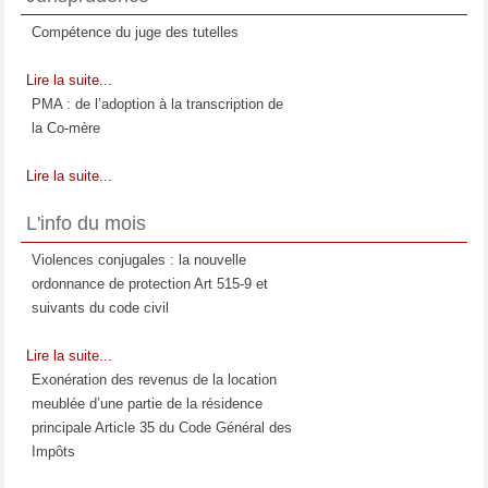
Compétence du juge des tutelles
Lire la suite...
PMA : de l’adoption à la transcription de
la Co-mère
Lire la suite...
La prestation compensatoire : Moment et
L'info du mois
étendue de son appréciation
Violences conjugales : la nouvelle
Lire la suite...
ordonnance de protection Art 515-9 et
Les relations entre l'enfant et la
suivants du code civil
compagne de la mère
Lire la suite...
Lire la suite...
Exonération des revenus de la location
meublée d’une partie de la résidence
principale Article 35 du Code Général des
Impôts