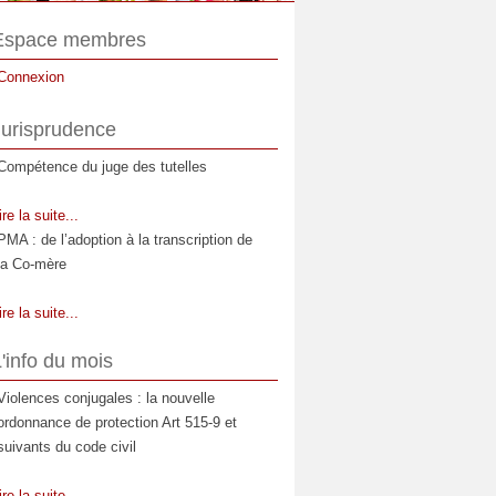
Espace membres
Connexion
Jurisprudence
Compétence du juge des tutelles
ire la suite...
PMA : de l’adoption à la transcription de
la Co-mère
ire la suite...
La prestation compensatoire : Moment et
'info du mois
étendue de son appréciation
Violences conjugales : la nouvelle
ire la suite...
ordonnance de protection Art 515-9 et
Les relations entre l'enfant et la
suivants du code civil
compagne de la mère
ire la suite...