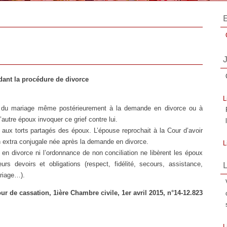
ant la procédure de divorce
L
s du mariage même postérieurement à la demande en divorce ou à
’autre époux invoquer ce grief contre lui.
 aux torts partagés des époux. L’épouse reprochait à la Cour d’avoir
ion extra conjugale née après la demande en divorce.
L
en divorce ni l’ordonnance de non conciliation ne libèrent les époux
rs devoirs et obligations (respect, fidélité, secours, assistance,
L
riage…).
L
ur de cassation, 1ière Chambre civile, 1er avril 2015, n°14-12.823
L