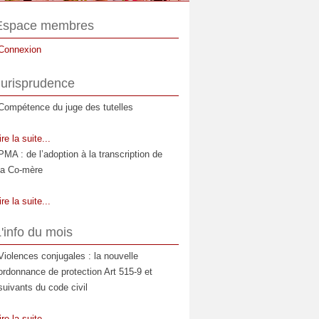
Espace membres
Connexion
Jurisprudence
Compétence du juge des tutelles
ire la suite...
PMA : de l’adoption à la transcription de
la Co-mère
ire la suite...
La prestation compensatoire : Moment et
'info du mois
étendue de son appréciation
Violences conjugales : la nouvelle
ire la suite...
ordonnance de protection Art 515-9 et
Les relations entre l'enfant et la
suivants du code civil
compagne de la mère
ire la suite...