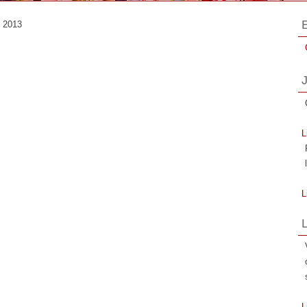
e 2013
L
L
L
L
L